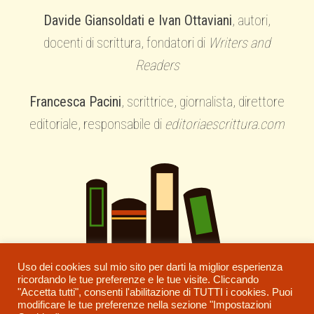
Davide Giansoldati e Ivan Ottaviani
, autori,
docenti di scrittura, fondatori di
Writers and
Readers
Francesca Pacini
, scrittrice, giornalista, direttore
editoriale, responsabile di
editoriaescrittura.com
Uso dei cookies sul mio sito per darti la miglior esperienza
ricordando le tue preferenze e le tue visite. Cliccando
"Accetta tutti", consenti l'abilitazione di TUTTI i cookies. Puoi
modificare le tue preferenze nella sezione "Impostazioni